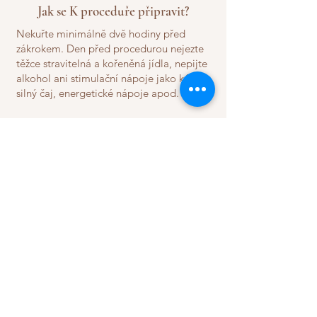
Jak se K proceduře připravit?
Nekuřte minimálně dvě hodiny před
zákrokem. Den před procedurou nejezte
těžce stravitelná a kořeněná jídla, nepijte
alkohol ani stimulační nápoje jako kávu,
silný čaj, energetické nápoje apod.
Nedoporučujeme používat pečující
kosmetiku ani růstová séra na obočí.
Nevystavujte se slunci ani soláriu deset
dní před aplikací a stejně tak dlouho po
zákroku. Pokud byste si spálili pokožku,
odborník by nemohl správně vybrat
odstín pigmentu odpovídající vaší pleti.
Přestaňte užívat léky ředící krev 5 dní
před aplikací a antibiotika 10 dní před
zákrokem a po něm, aby se tělo
pigmentu správně přijalo. Před
zastavením je vhodné se poradit s Vaším