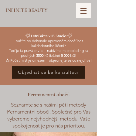
INFINITE BEAUTY
💥
💥
Letní akce v IB Studio!
Toužíte po dokonale upraveném obočí bez
každodenního líčení?
Teď je ta pravá chvíle – nabízíme microblading za
pouhých
3000
Kč (běžně
5 000
Kč)!
📩 Počet míst je omezen – objednejte se co nejdříve!
Objednat se ke konzultaci
Permanentní obočí.
Seznamte se s našími pěti metody
Pernamentní obočí. Společně pro Vás
vybereme nejvhodnější metodu. Vaše
spokojenost je pro nás prioritou.