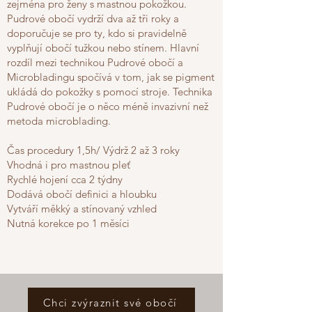
zejména pro ženy s mastnou pokožkou.
Pudrové obočí vydrží dva až tři roky a
doporučuje se pro ty, kdo si pravidelně
vyplňují obočí tužkou nebo stínem. Hlavní
rozdíl mezi technikou Pudrové obočí a
Microbladingu spočívá v tom, jak se pigment
ukládá do pokožky s pomocí stroje. Technika
Pudrové obočí je o něco méně invazivní než
metoda microblading.
Čas procedury 1,5h/ Výdrž 2 až 3 roky
Vhodná i pro mastnou pleť
Rychlé hojení cca 2 týdny
Dodává obočí definici a hloubku
Vytváří měkký a stínovaný vzhled
Nutná korekce po 1 měsíci
Chci zvýraznit své obočí