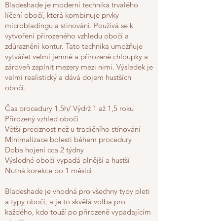
Bladeshade je moderní technika trvalého
líčení obočí, která kombinuje prvky
microbladingu a stínování. Používá se k
vytvoření přirozeného vzhledu obočí a
zdůraznění kontur. Tato technika umožňuje
vytvářet velmi jemné a přirozené chloupky a
zároveň zaplnit mezery mezi nimi. Výsledek je
velmi realistický a dává dojem hustších
obočí.
Čas procedury 1,5h/ Výdrž 1 až 1,5 roku
Přirozený vzhled obočí
Větší preciznost než u tradičního stínování
Minimalizace bolesti během procedury
Doba hojení cca 2 týdny
Výsledné obočí vypadá plnější a hustší
Nutná korekce po 1 měsíci
Bladeshade je vhodná pro všechny typy pleti
a typy obočí, a je to skvělá volba pro
každého, kdo touží po přirozeně vypadajícím