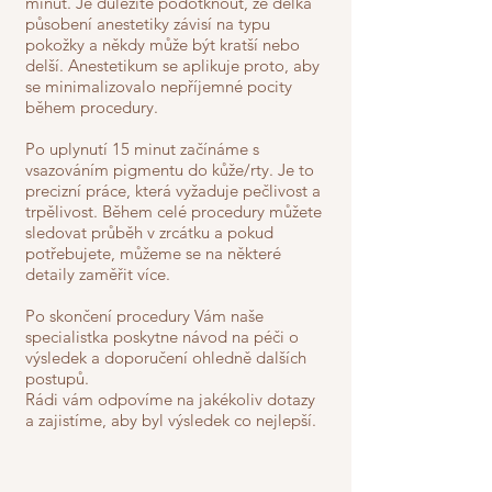
minut. Je důležité podotknout, že délka
působení anestetiky závisí na typu
pokožky a někdy může být kratší nebo
delší. Anestetikum se aplikuje proto, aby
se minimalizovalo nepříjemné pocity
během procedury.
Po uplynutí 15 minut začínáme s
vsazováním pigmentu do kůže/rty. Je to
precizní práce, která vyžaduje pečlivost a
trpělivost. Během celé procedury můžete
sledovat průběh v zrcátku a pokud
potřebujete, můžeme se na některé
detaily zaměřit více.
Po skončení procedury Vám naše
specialistka poskytne návod na péči o
výsledek a doporučení ohledně dalších
postupů.
Rádi vám odpovíme na jakékoliv dotazy
a zajistíme, aby byl výsledek co nejlepší.