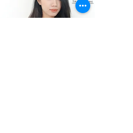
HANA
Specialistka na mikropigmentaci rtu
Specialistka na svůdné oční linky
Specialistka na odstranění nekvalitního
tetování obočí