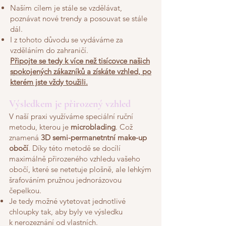
Naším cílem je stále se vzdělávat,
poznávat nové trendy a posouvat se stále
dál.
I z tohoto důvodu se vydáváme za
vzděláním do zahraničí.
Připojte se tedy k více než tisícovce našich
spokojených zákazníků a získáte vzhled, po
kterém jste vždy toužili.
Výsledkem je přirozený vzhled
V naší praxi využíváme speciální ruční
metodu, kterou je
microblading
. Což
znamená
3D semi-permanetntní make-up
obočí
. Díky této metodě se docílí
maximálně přirozeného vzhledu vašeho
obočí, které se netetuje plošně, ale lehkým
šrafováním pružnou jednorázovou
čepelkou.
Je tedy možné vytetovat jednotlivé
chloupky tak, aby byly ve výsledku
k nerozeznání od vlastních.