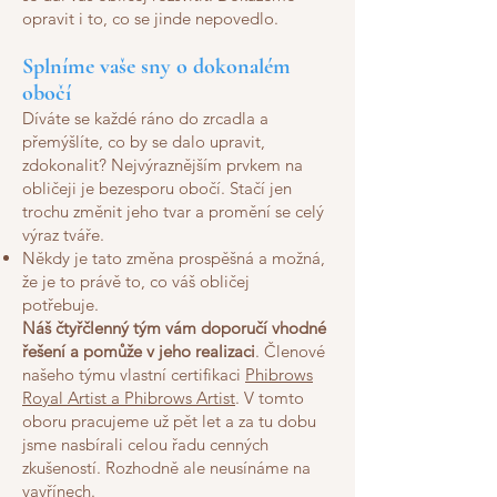
opravit i to, co se jinde nepovedlo.
Splníme vaše sny o dokonalém
obočí
Díváte se každé ráno do zrcadla a
přemýšlíte, co by se dalo upravit,
zdokonalit? Nejvýraznějším prvkem na
obličeji je bezesporu obočí. Stačí jen
trochu změnit jeho tvar a promění se celý
výraz tváře.
Někdy je tato změna prospěšná a možná,
že je to právě to, co váš obličej
potřebuje.
Náš čtyřčlenný tým vám doporučí vhodné
řešení a pomůže v jeho realizaci
. Členové
našeho týmu vlastní certifikaci
Phibrows
Royal Artist a Phibrows Artist
. V tomto
oboru pracujeme už pět let a za tu dobu
jsme nasbírali celou řadu cenných
zkušeností. Rozhodně ale neusínáme na
vavřínech.