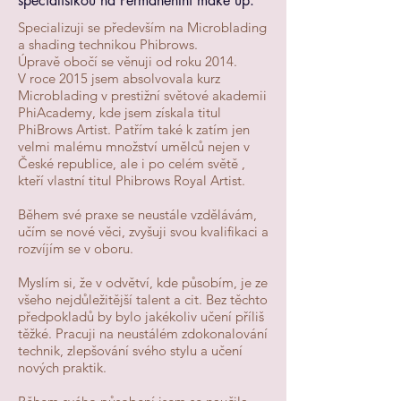
specialistkou na Permanentni make up.
Specializuji se především na Microblading
a shading technikou Phibrows.
Úpravě obočí se věnuji od roku 2014.
V roce 2015 jsem absolvovala kurz
Microblading v prestižní světové akademii
PhiAcademy, kde jsem získala titul
PhiBrows Artist. Patřím také k zatím jen
velmi malému množství umělců nejen v
České republice, ale i po celém světě ,
kteří vlastní titul Phibrows Royal Artist.
Během své praxe se neustále vzdělávám,
učím se nové věci, zvyšuji svou kvalifikaci a
rozvíjím se v oboru.
Myslím si, že v odvětví, kde působím, je ze
všeho nejdůležitější talent a cit. Bez těchto
předpokladů by bylo jakékoliv učení příliš
těžké. Pracuji na neustálém zdokonalování
technik, zlepšování svého stylu a učení
nových praktik.