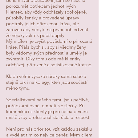
Během svého působení jsem se naučila
porozumět potřebám jednotlivých
klientek, aby vždy odcházely spokojené,
působily žensky a provedené úpravy
podtrhly jejich přirozenou krásu, ale
zároveň aby nebylo na první pohled znát,
že nějaký zákrok podstoupily.
Mým cílem je zvýšit povědomí o přirozené
kráse. Přála bych si, aby si všechny ženy
byly vědomy svých předností a uměly je
zvýraznit. Díky tomu ode mě klientky
odcházejí přirozeně a sofistikovaně krásné.
Kladu velmi vysoké nároky sama sebe a
stejně tak i na kolegy, kteří jsou součástí
mého týmu.
Specialistkami našeho týmu jsou pečlivé,
pořádkumilovné, empatické slečny. Při
komunikaci s klienty je pro ně na prvním
místě vždy profesionalista, úcta a respekt.
Není pro nás prioritou vzít každou zakázku
a vydělat tím co nejvíce peněz. Mým cílem