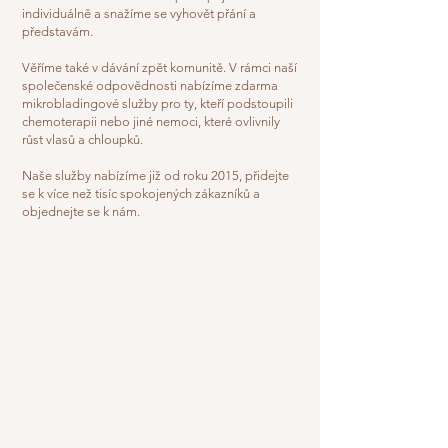
individuálně a snažíme se vyhovět přání a
představám.
Věříme také v dávání zpět komunitě. V rámci naší
společenské odpovědnosti nabízíme zdarma
mikrobladingové služby pro ty, kteří podstoupili
chemoterapii nebo jiné nemoci, které ovlivnily
růst vlasů a chloupků.
Naše služby nabízíme již od roku 2015, přidejte
se k více než tisíc spokojených zákazníků a
objednejte se k nám.