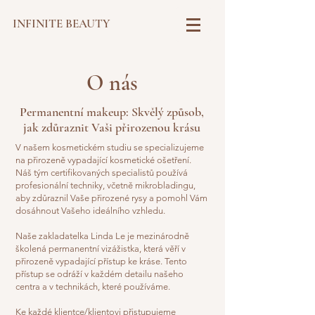
INFINITE BEAUTY
O nás
Permanentní makeup: Skvělý způsob,
jak zdůraznit Vaši přirozenou krásu
V našem kosmetickém studiu se specializujeme
na přirozeně vypadající kosmetické ošetření.
Náš tým certifikovaných specialistů používá
profesionální techniky, včetně mikrobladingu,
aby zdůraznil Vaše přirozené rysy a pomohl Vám
dosáhnout Vašeho ideálního vzhledu.
Naše zakladatelka Linda Le je mezinárodně
školená permanentní vizážistka, která věří v
přirozeně vypadající přístup ke kráse. Tento
přístup se odráží v každém detailu našeho
centra a v technikách, které používáme.
Ke každé klientce/klientovi přistupujeme